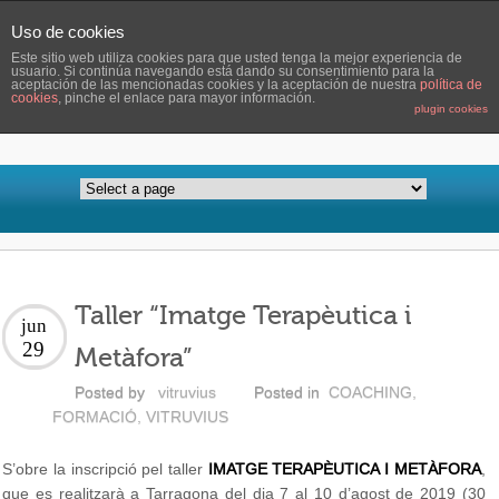
Uso de cookies
Este sitio web utiliza cookies para que usted tenga la mejor experiencia de
usuario. Si continúa navegando está dando su consentimiento para la
aceptación de las mencionadas cookies y la aceptación de nuestra
política de
cookies
, pinche el enlace para mayor información.
plugin cookies
Taller “Imatge Terapèutica i
jun
29
Metàfora”
Posted by
vitruvius
Posted in
COACHING
,
FORMACIÓ
,
VITRUVIUS
S’obre la inscripció pel taller
IMATGE TERAPÈUTICA I METÀFORA
,
que es realitzarà a Tarragona del dia 7 al 10 d’agost de 2019 (30