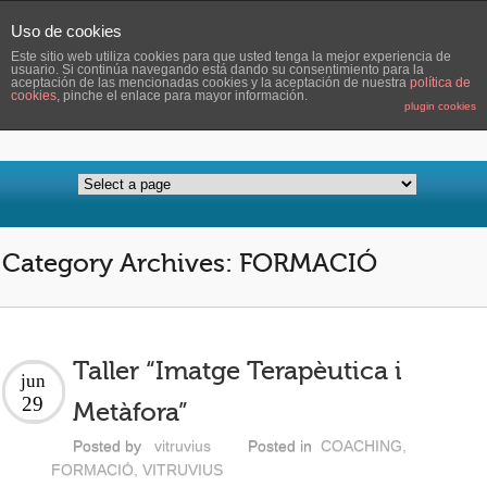
Uso de cookies
Este sitio web utiliza cookies para que usted tenga la mejor experiencia de
usuario. Si continúa navegando está dando su consentimiento para la
aceptación de las mencionadas cookies y la aceptación de nuestra
política de
cookies
, pinche el enlace para mayor información.
plugin cookies
Category Archives: FORMACIÓ
Taller “Imatge Terapèutica i
jun
29
Metàfora”
Posted by
vitruvius
Posted in
COACHING
,
FORMACIÓ
,
VITRUVIUS