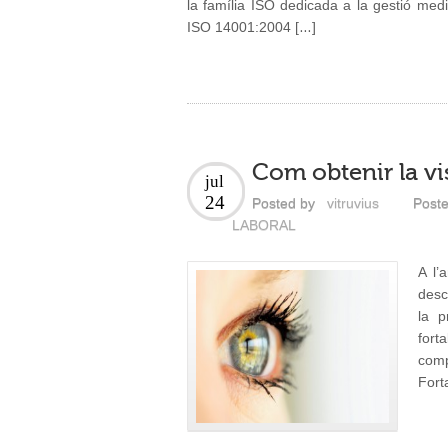
la família ISO dedicada a la gestió 
ISO 14001:2004 […]
Com obtenir la vis
jul
24
Posted by
vitruvius
Poste
LABORAL
A l’
desc
la p
fort
comp
Fort