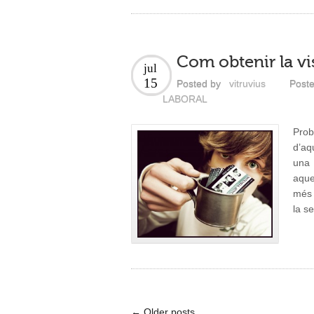
Com obtenir la vis
jul
15
Posted by
vitruvius
Poste
LABORAL
Prob
d’aq
una 
aque
més 
la s
← Older posts