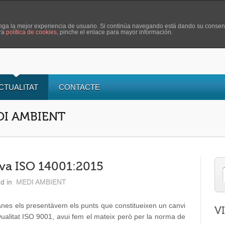
tenga la mejor experiencia de usuario. Si continúa navegando está dando su consen
tra
política de cookies
, pinche el enlace para mayor información.
CTUALITAT
CONTACTE
EDI AMBIENT
ova ISO 14001:2015
d in
MEDI AMBIENT
nes els presentàvem els punts que constitueixen un canvi
V
ualitat ISO 9001, avui fem el mateix però per la norma de