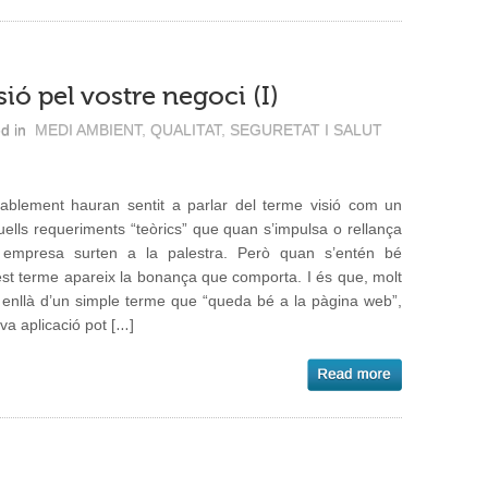
ió pel vostre negoci (I)
d in
MEDI AMBIENT
,
QUALITAT
,
SEGURETAT I SALUT
ablement hauran sentit a parlar del terme visió com un
uells requeriments “teòrics” que quan s’impulsa o rellança
empresa surten a la palestra. Però quan s’entén bé
st terme apareix la bonança que comporta. I és que, molt
enllà d’un simple terme que “queda bé a la pàgina web”,
eva aplicació pot […]