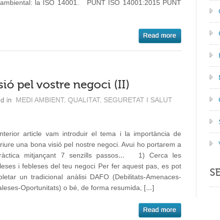
mediambiental: la ISO 14001. PUNT ISO 14001:2015 PUNT
ió pel vostre negoci (II)
d in
MEDI AMBIENT
,
QUALITAT
,
SEGURETAT I SALUT
anterior article vam introduir el tema i la importància de
riure una bona visió pel nostre negoci. Avui ho portarem a
ràctica mitjançant 7 senzills passos… 1) Cerca les
aleses i febleses del teu negoci Per fer aquest pas, es pot
S
letar un tradicional anàlisi DAFO (Debilitats-Amenaces-
aleses-Oportunitats) o bé, de forma resumida, […]